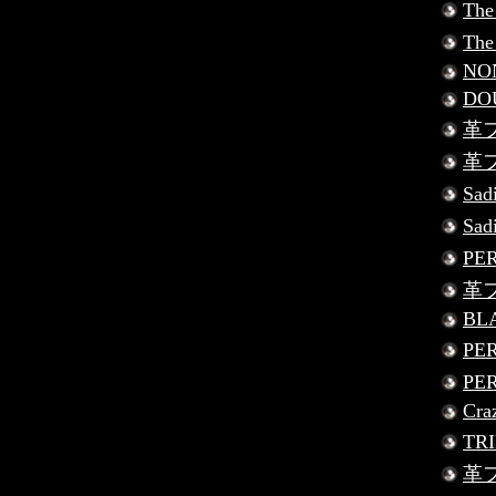
Th
Th
NO
DO
革フ
革フ
Sad
Sad
PE
革フ
BLA
PE
PE
Cra
TR
革フ