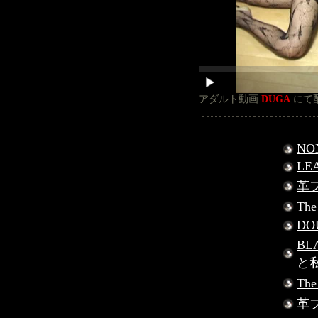
アダルト動画
DUGA
にて
NO
LE
革フ
Th
DO
BL
と
Th
革フ