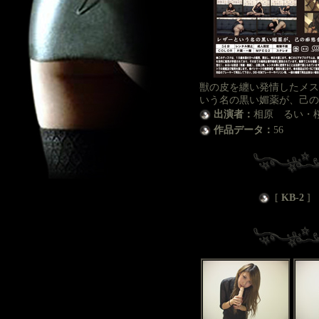
獣の皮を纏い発情したメス
いう名の黒い媚薬が、己の
出演者：
相原 るい・桜
作品データ：
56
[
KB-2
]