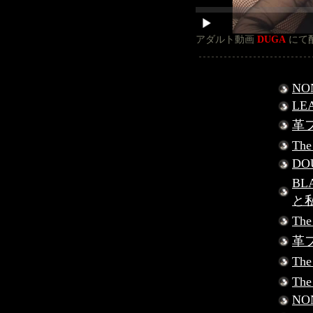
アダルト動画
DUGA
にて
NO
LE
革フ
Th
DO
BL
と
Th
革フ
Th
Th
NO