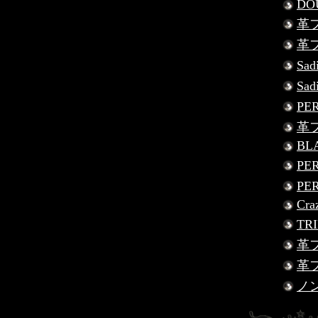
DO
革フ
革フ
Sad
Sad
PE
革フ
BLA
PE
PE
Cra
TR
革フ
革フ
ノ